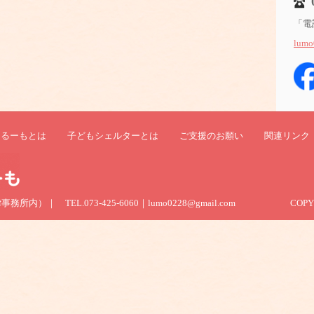
「電
lumo
ーるーもとは
子どもシェルターとは
ご支援のお願い
関連リンク
）｜ TEL.073-425-6060｜lumo0228@gmail.com
COPY