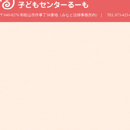
〒640-8276 和歌山市作事丁38番地（みなと法律事務所内）｜ TEL.073-425-6060