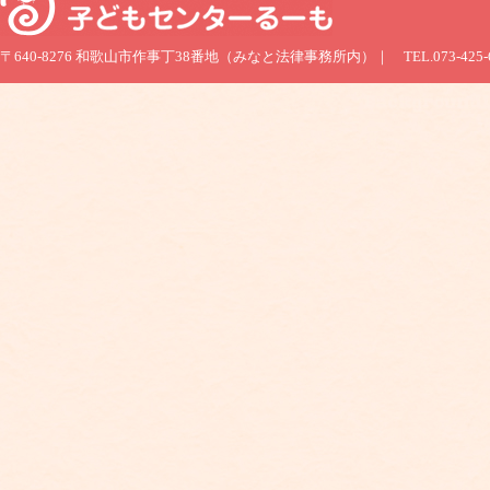
〒640-8276 和歌山市作事丁38番地（みなと法律事務所内）｜ TEL.073-425-6060