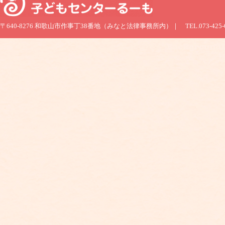
〒640-8276 和歌山市作事丁38番地（みなと法律事務所内）｜ TEL.073-425-6060